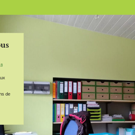
ous
18
aux
ns de