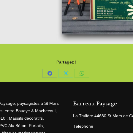
Partagez !
Share
Share
Share
on
on
on
Facebook
X
WhatsApp
Barreau Paysage
Paysage, paysagistes à St Mars
is, entre Bouaye & Machecoul,
La Trulière 44680 St Mars de C
10 : Massifs décoratifs,
PVC Alu Béton, Portails,
Téléphone :