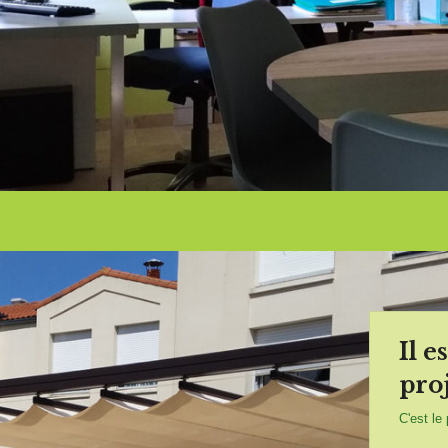
Il e
proj
C'est le