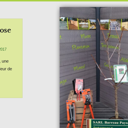
ose
2017
, une
leur de