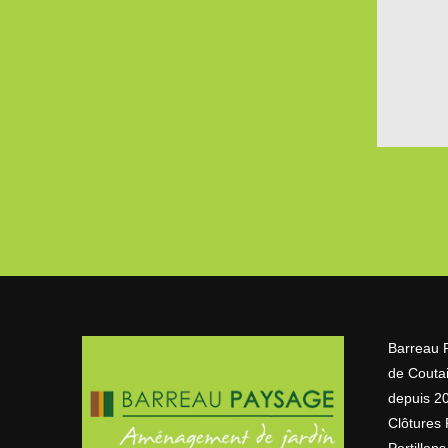
Barreau 
de Couta
depuis 20
Clôtures 