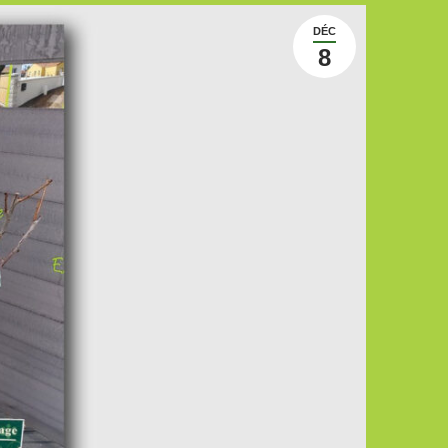
DÉC
8