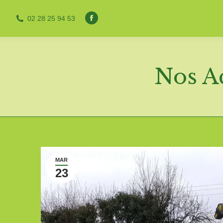
02 28 25 94 53
Facebook
page
opens
in
Nos Ac
new
window
MAR
23