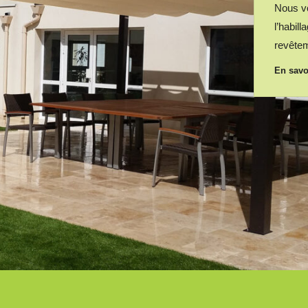
Nous vo
l’habil
revête
En savo