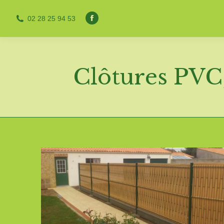
02 28 25 94 53
Facebook
page
opens
in
Clôtures PVC,
new
window