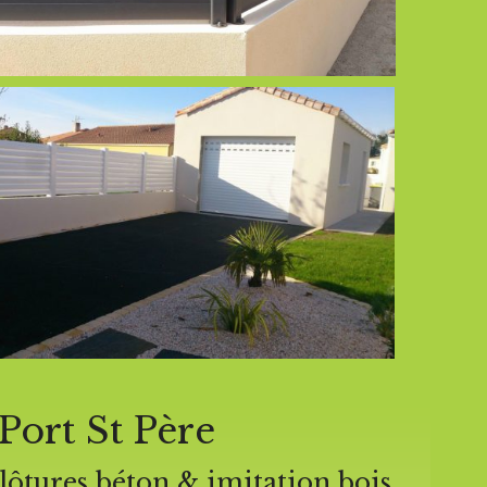
Port St Père
clôtures béton & imitation bois